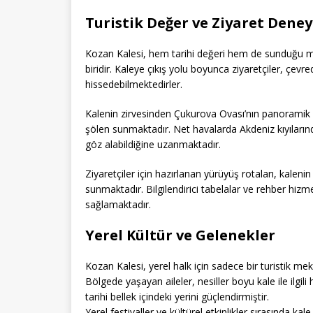
Turistik Değer ve Ziyaret Dene
Kozan Kalesi, hem tarihi değeri hem de sunduğu ma
biridir. Kaleye çıkış yolu boyunca ziyaretçiler, çevr
hissedebilmektedirler.
Kalenin zirvesinden Çukurova Ovası’nın panoramik m
şölen sunmaktadır. Net havalarda Akdeniz kıyıların
göz alabildiğine uzanmaktadır.
Ziyaretçiler için hazırlanan yürüyüş rotaları, kaleni
sunmaktadır. Bilgilendirici tabelalar ve rehber hizme
sağlamaktadır.
Yerel Kültür ve Gelenekler
Kozan Kalesi, yerel halk için sadece bir turistik mek
Bölgede yaşayan aileler, nesiller boyu kale ile ilgil
tarihi bellek içindeki yerini güçlendirmiştir.
Yerel festivaller ve kültürel etkinlikler sırasında k