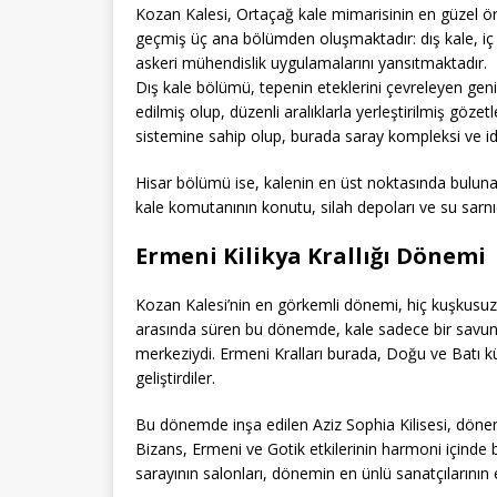
Kozan Kalesi, Ortaçağ kale mimarisinin en güzel örn
geçmiş üç ana bölümden oluşmaktadır: dış kale, iç
askeri mühendislik uygulamalarını yansıtmaktadır.
Dış kale bölümü, tepenin eteklerini çevreleyen geni
edilmiş olup, düzenli aralıklarla yerleştirilmiş göz
sistemine sahip olup, burada saray kompleksi ve ida
Hisar bölümü ise, kalenin en üst noktasında buluna
kale komutanının konutu, silah depoları ve su sarnıç
Ermeni Kilikya Krallığı Dönemi
Kozan Kalesi’nin en görkemli dönemi, hiç kuşkusuz 
arasında süren bu dönemde, kale sadece bir savunma
merkeziydi. Ermeni Kralları burada, Doğu ve Batı kü
geliştirdiler.
Bu dönemde inşa edilen Aziz Sophia Kilisesi, dönemin
Bizans, Ermeni ve Gotik etkilerinin harmoni içinde bi
sarayının salonları, dönemin en ünlü sanatçılarının e