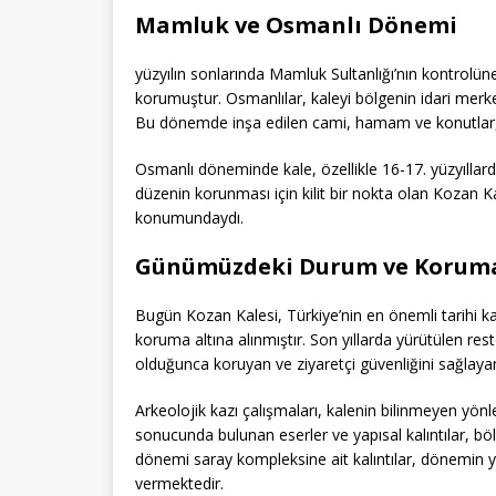
Mamluk ve Osmanlı Dönemi
yüzyılın sonlarında Mamluk Sultanlığı’nın kontrol
korumuştur. Osmanlılar, kaleyi bölgenin idari merk
Bu dönemde inşa edilen cami, hamam ve konutlar, ka
Osmanlı döneminde kale, özellikle 16-17. yüzyıllarda
düzenin korunması için kilit bir nokta olan Kozan Ka
konumundaydı.
Günümüzdeki Durum ve Koruma
Bugün Kozan Kalesi, Türkiye’nin en önemli tarihi ka
koruma altına alınmıştır. Son yıllarda yürütülen r
olduğunca koruyan ve ziyaretçi güvenliğini sağlaya
Arkeolojik kazı çalışmaları, kalenin bilinmeyen yö
sonucunda bulunan eserler ve yapısal kalıntılar, böl
dönemi saray kompleksine ait kalıntılar, dönemin y
vermektedir.