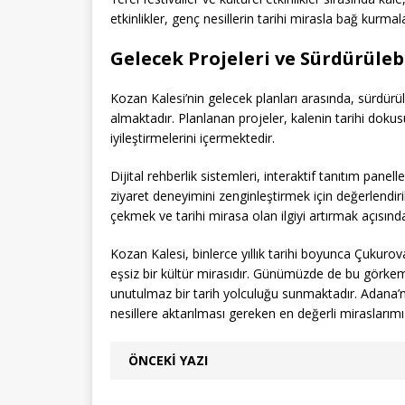
etkinlikler, genç nesillerin tarihi mirasla bağ kurmal
Gelecek Projeleri ve Sürdürülebi
Kozan Kalesi’nin gelecek planları arasında, sürdürül
almaktadır. Planlanan projeler, kalenin tarihi dokus
iyileştirmelerini içermektedir.
Dijital rehberlik sistemleri, interaktif tanıtım panel
ziyaret deneyimini zenginleştirmek için değerlendiril
çekmek ve tarihi mirasa olan ilgiyi artırmak açısınd
Kozan Kalesi, binlerce yıllık tarihi boyunca Çukurova
eşsiz bir kültür mirasıdır. Günümüzde de bu görkeml
unutulmaz bir tarih yolculuğu sunmaktadır. Adana’nın
nesillere aktarılması gereken en değerli miraslarımız
ÖNCEKI YAZI