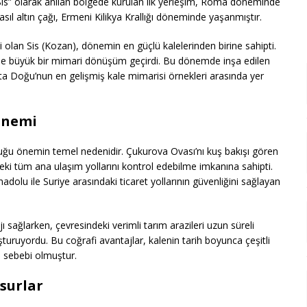
Sis” olarak anılan bölgede kurulan ilk yerleşim, Roma döneminde
asıl altın çağı, Ermeni Kilikya Krallığı döneminde yaşanmıştır.
ti olan Sis (Kozan), dönemin en güçlü kalelerinden birine sahipti.
le büyük bir mimari dönüşüm geçirdi. Bu dönemde inşa edilen
rta Doğu’nun en gelişmiş kale mimarisi örnekleri arasında yer
Önemi
uğu önemin temel nedenidir. Çukurova Ovası’nı kuş bakışı gören
eki tüm ana ulaşım yollarını kontrol edebilme imkanına sahipti.
nadolu ile Suriye arasındaki ticaret yollarının güvenliğini sağlayan
sağlarken, çevresindeki verimli tarım arazileri uzun süreli
uruyordu. Bu coğrafi avantajlar, kalenin tarih boyunca çeşitli
l sebebi olmuştur.
surlar