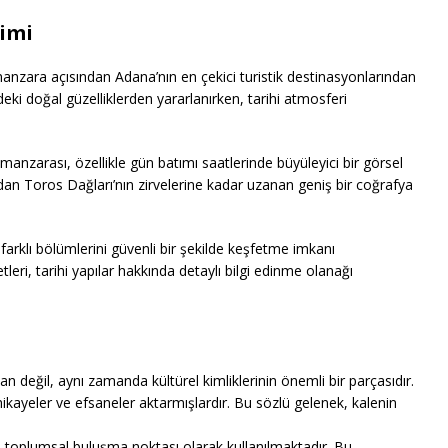
yimi
nzara açısından Adana’nın en çekici turistik destinasyonlarından
edeki doğal güzelliklerden yararlanırken, tarihi atmosferi
anzarası, özellikle gün batımı saatlerinde büyüleyici bir görsel
dan Toros Dağları’nın zirvelerine kadar uzanan geniş bir coğrafya
n farklı bölümlerini güvenli bir şekilde keşfetme imkanı
tleri, tarihi yapılar hakkında detaylı bilgi edinme olanağı
an değil, aynı zamanda kültürel kimliklerinin önemli bir parçasıdır.
i hikayeler ve efsaneler aktarmışlardır. Bu sözlü gelenek, kalenin
ale, toplumsal buluşma noktası olarak kullanılmaktadır. Bu