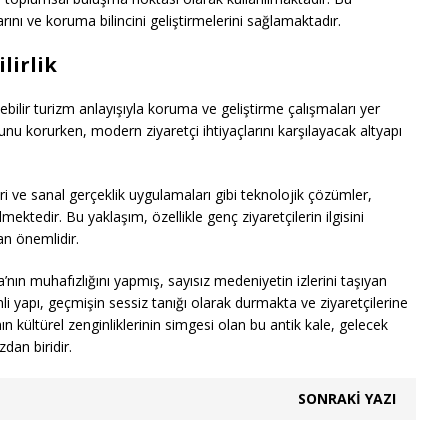
arını ve koruma bilincini geliştirmelerini sağlamaktadır.
lirlik
ebilir turizm anlayışıyla koruma ve geliştirme çalışmaları yer
unu korurken, modern ziyaretçi ihtiyaçlarını karşılayacak altyapı
leri ve sanal gerçeklik uygulamaları gibi teknolojik çözümler,
mektedir. Bu yaklaşım, özellikle genç ziyaretçilerin ilgisini
an önemlidir.
’nın muhafızlığını yapmış, sayısız medeniyetin izlerini taşıyan
i yapı, geçmişin sessiz tanığı olarak durmakta ve ziyaretçilerine
 kültürel zenginliklerinin simgesi olan bu antik kale, gelecek
dan biridir.
SONRAKI YAZI