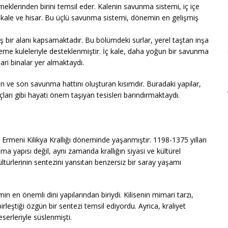
eklerinden birini temsil eder. Kalenin savunma sistemi, iç içe
 kale ve hisar. Bu üçlü savunma sistemi, dönemin en gelişmiş
ş bir alanı kapsamaktadır. Bu bölümdeki surlar, yerel taştan inşa
etleme kuleleriyle desteklenmiştir. İç kale, daha yoğun bir savunma
ri binalar yer almaktaydı.
n ve son savunma hattını oluşturan kısımdır. Buradaki yapılar,
ları gibi hayati önem taşıyan tesisleri barındırmaktaydı.
Ermeni Kilikya Krallığı döneminde yaşanmıştır. 1198-1375 yılları
 yapısı değil, aynı zamanda krallığın siyasi ve kültürel
ltürlerinin sentezini yansıtan benzersiz bir saray yaşamı
 en önemli dini yapılarından biriydi. Kilisenin mimari tarzı,
rleştiği özgün bir sentezi temsil ediyordu. Ayrıca, kraliyet
serleriyle süslenmişti.