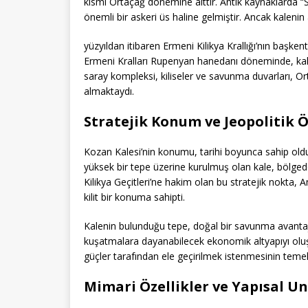
kısmı Ortaçağ dönemine aittir. Antik kaynaklarda “
önemli bir askeri üs haline gelmiştir. Ancak kalenin 
yüzyıldan itibaren Ermeni Kilikya Krallığı’nın başken
Ermeni Kralları Rupenyan hanedanı döneminde, ka
saray kompleksi, kiliseler ve savunma duvarları, O
almaktaydı.
Stratejik Konum ve Jeopolitik 
Kozan Kalesi’nin konumu, tarihi boyunca sahip old
yüksek bir tepe üzerine kurulmuş olan kale, bölged
Kilikya Geçitleri’ne hakim olan bu stratejik nokta, A
kilit bir konuma sahipti.
Kalenin bulunduğu tepe, doğal bir savunma avantajı 
kuşatmalara dayanabilecek ekonomik altyapıyı oluşt
güçler tarafından ele geçirilmek istenmesinin teme
Mimari Özellikler ve Yapısal Un